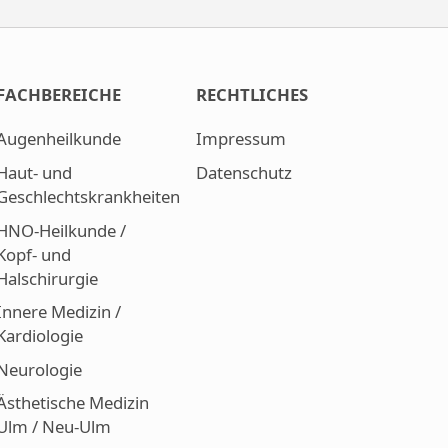
FACHBEREICHE
RECHTLICHES
Augenheilkunde
Impressum
Haut- und
Datenschutz
Geschlechtskrankheiten
HNO-Heilkunde /
Kopf- und
Halschirurgie
Innere Medizin /
Kardiologie
Neurologie
Ästhetische Medizin
Ulm / Neu-Ulm