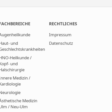
FACHBEREICHE
RECHTLICHES
Augenheilkunde
Impressum
Haut- und
Datenschutz
Geschlechtskrankheiten
HNO-Heilkunde /
Kopf- und
Halschirurgie
Innere Medizin /
Kardiologie
Neurologie
Ästhetische Medizin
Ulm / Neu-Ulm